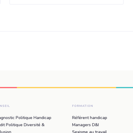
NSEIL
FORMATION
agnostic Politique Handicap
Référent handicap
dit Politique Diversité &
Managers D&I
clusion
Sexisme au travail