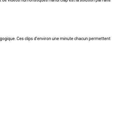
de vidéos humoristiques Handi’clap est la solution parfaite
agogique. Ces clips d’environ une minute chacun permettent